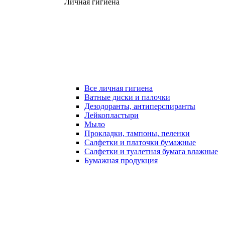
Личная гигиена
Все личная гигиена
Ватные диски и палочки
Дезодоранты, антиперспиранты
Лейкопластыри
Мыло
Прокладки, тампоны, пеленки
Салфетки и платочки бумажные
Салфетки и туалетная бумага влажные
Бумажная продукция