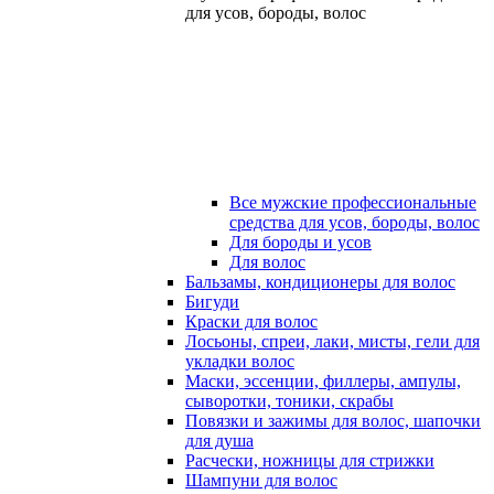
для усов, бороды, волос
Все мужские профессиональные
средства для усов, бороды, волос
Для бороды и усов
Для волос
Бальзамы, кондиционеры для волос
Бигуди
Краски для волос
Лосьоны, спреи, лаки, мисты, гели для
укладки волос
Маски, эссенции, филлеры, ампулы,
сыворотки, тоники, скрабы
Повязки и зажимы для волос, шапочки
для душа
Расчески, ножницы для стрижки
Шампуни для волос