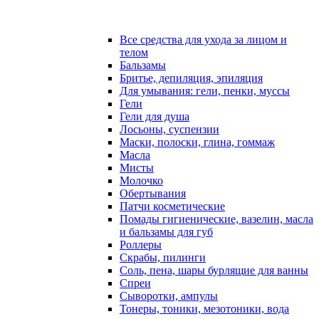
Все средства для ухода за лицом и
телом
Бальзамы
Бритье, депиляция, эпиляция
Для умывания: гели, пенки, муссы
Гели
Гели для душа
Лосьоны, суспензии
Маски, полоски, глина, гоммаж
Масла
Мисты
Молочко
Обертывания
Патчи косметические
Помады гигиенические, вазелин, масла
и бальзамы для губ
Роллеры
Скрабы, пилинги
Соль, пена, шары бурлящие для ванны
Спреи
Сыворотки, ампулы
Тонеры, тоники, мезотоники, вода