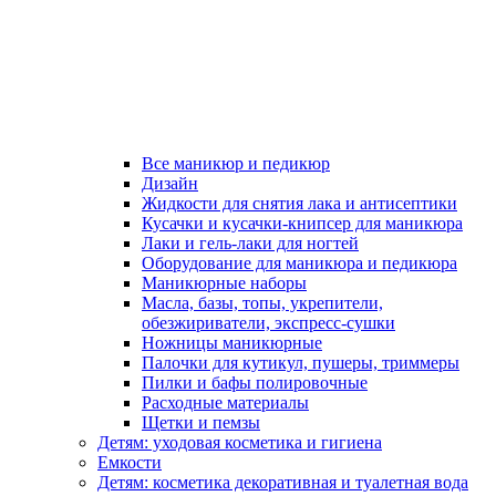
Все маникюр и педикюр
Дизайн
Жидкости для снятия лака и антисептики
Кусачки и кусачки-книпсер для маникюра
Лаки и гель-лаки для ногтей
Оборудование для маникюра и педикюра
Маникюрные наборы
Масла, базы, топы, укрепители,
обезжириватели, экспресс-сушки
Ножницы маникюрные
Палочки для кутикул, пушеры, триммеры
Пилки и бафы полировочные
Расходные материалы
Щетки и пемзы
Детям: уходовая косметика и гигиена
Емкости
Детям: косметика декоративная и туалетная вода