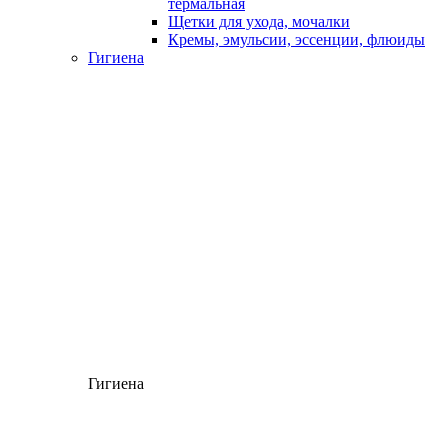
термальная
Щетки для ухода, мочалки
Кремы, эмульсии, эссенции, флюиды
Гигиена
Гигиена