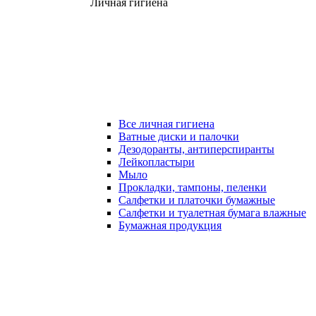
Личная гигиена
Все личная гигиена
Ватные диски и палочки
Дезодоранты, антиперспиранты
Лейкопластыри
Мыло
Прокладки, тампоны, пеленки
Салфетки и платочки бумажные
Салфетки и туалетная бумага влажные
Бумажная продукция