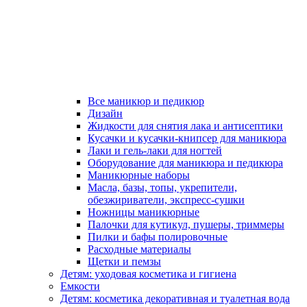
Все маникюр и педикюр
Дизайн
Жидкости для снятия лака и антисептики
Кусачки и кусачки-книпсер для маникюра
Лаки и гель-лаки для ногтей
Оборудование для маникюра и педикюра
Маникюрные наборы
Масла, базы, топы, укрепители,
обезжириватели, экспресс-сушки
Ножницы маникюрные
Палочки для кутикул, пушеры, триммеры
Пилки и бафы полировочные
Расходные материалы
Щетки и пемзы
Детям: уходовая косметика и гигиена
Емкости
Детям: косметика декоративная и туалетная вода