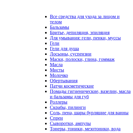
Все средства для ухода за лицом и
телом
Бальзамы
Бритье, депиляция, эпиляция
Для умывания: гели, пенки, муссы
Гели
Гели для душа
Лосьоны, суспензии
Маски, полоски, глина, гоммаж
Масла
Мисты
Молочко
Обертывания
Патчи косметические
Помады гигиенические, вазелин, масла
и бальзамы для губ
Роллеры
Скрабы, пилинги
Соль, пена, шары бурлящие для ванны
Спреи
Сыворотки, ампулы
Тонеры, тоники, мезотоники, вода