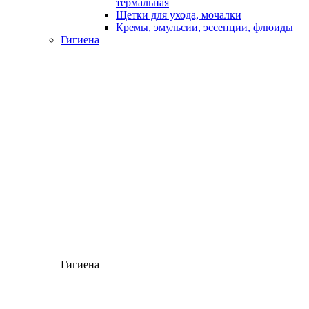
термальная
Щетки для ухода, мочалки
Кремы, эмульсии, эссенции, флюиды
Гигиена
Гигиена