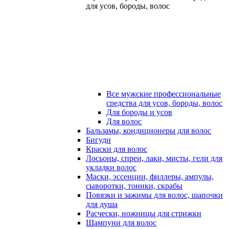
для усов, бороды, волос
Все мужские профессиональные
средства для усов, бороды, волос
Для бороды и усов
Для волос
Бальзамы, кондиционеры для волос
Бигуди
Краски для волос
Лосьоны, спреи, лаки, мисты, гели для
укладки волос
Маски, эссенции, филлеры, ампулы,
сыворотки, тоники, скрабы
Повязки и зажимы для волос, шапочки
для душа
Расчески, ножницы для стрижки
Шампуни для волос