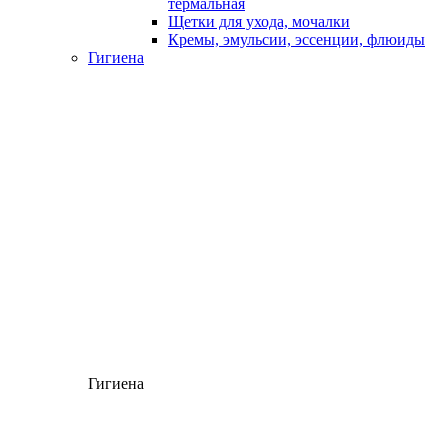
термальная
Щетки для ухода, мочалки
Кремы, эмульсии, эссенции, флюиды
Гигиена
Гигиена