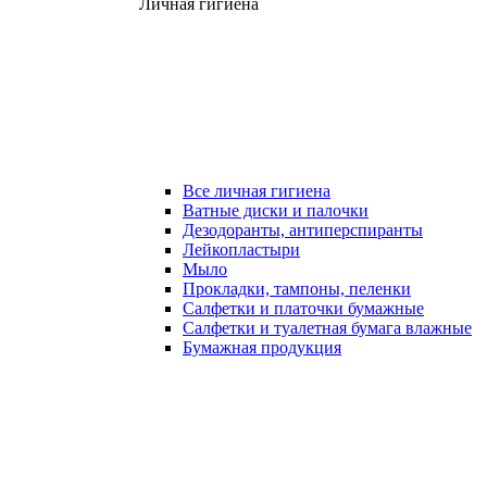
Личная гигиена
Все личная гигиена
Ватные диски и палочки
Дезодоранты, антиперспиранты
Лейкопластыри
Мыло
Прокладки, тампоны, пеленки
Салфетки и платочки бумажные
Салфетки и туалетная бумага влажные
Бумажная продукция