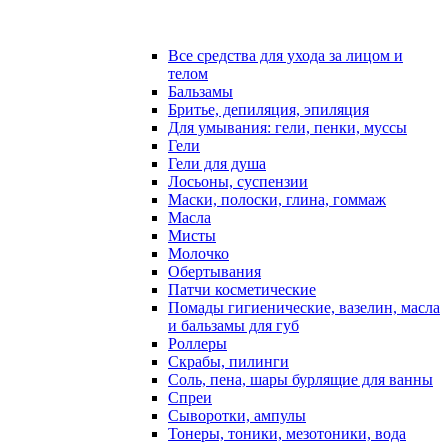
Все средства для ухода за лицом и
телом
Бальзамы
Бритье, депиляция, эпиляция
Для умывания: гели, пенки, муссы
Гели
Гели для душа
Лосьоны, суспензии
Маски, полоски, глина, гоммаж
Масла
Мисты
Молочко
Обертывания
Патчи косметические
Помады гигиенические, вазелин, масла
и бальзамы для губ
Роллеры
Скрабы, пилинги
Соль, пена, шары бурлящие для ванны
Спреи
Сыворотки, ампулы
Тонеры, тоники, мезотоники, вода