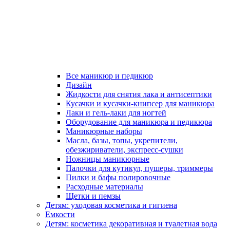
Все маникюр и педикюр
Дизайн
Жидкости для снятия лака и антисептики
Кусачки и кусачки-книпсер для маникюра
Лаки и гель-лаки для ногтей
Оборудование для маникюра и педикюра
Маникюрные наборы
Масла, базы, топы, укрепители,
обезжириватели, экспресс-сушки
Ножницы маникюрные
Палочки для кутикул, пушеры, триммеры
Пилки и бафы полировочные
Расходные материалы
Щетки и пемзы
Детям: уходовая косметика и гигиена
Емкости
Детям: косметика декоративная и туалетная вода