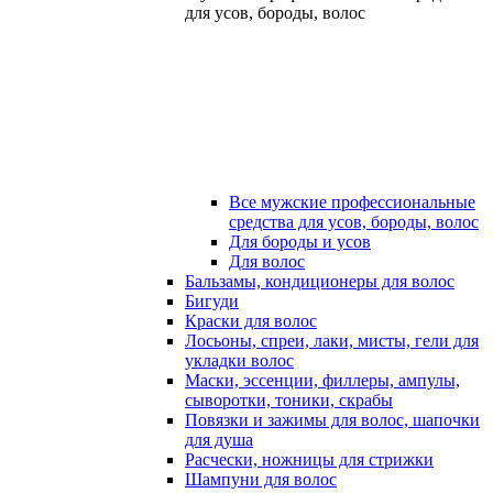
для усов, бороды, волос
Все мужские профессиональные
средства для усов, бороды, волос
Для бороды и усов
Для волос
Бальзамы, кондиционеры для волос
Бигуди
Краски для волос
Лосьоны, спреи, лаки, мисты, гели для
укладки волос
Маски, эссенции, филлеры, ампулы,
сыворотки, тоники, скрабы
Повязки и зажимы для волос, шапочки
для душа
Расчески, ножницы для стрижки
Шампуни для волос