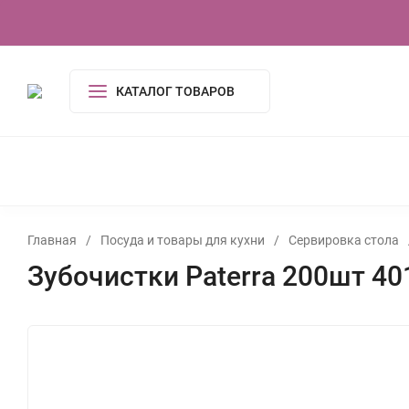
О компании
Контакты
Сертификаты
КАТАЛОГ ТОВАРОВ
КОСМЕТИКА И ГИГИЕНА
АКСЕССУАРЫ
ПОСУДА И
ОДЕЖДА
ЭЛЕКТРОНИКА
ТОВАРЫ ДЛЯ ДОМ
ИГРУШКИ, ИГРЫ
УСЛУГИ
ТУАЛЕТНАЯ ВОДА,
Главная
/
Посуда и товары для кухни
/
Сервировка стола
Зубочистки Paterra 200шт 40