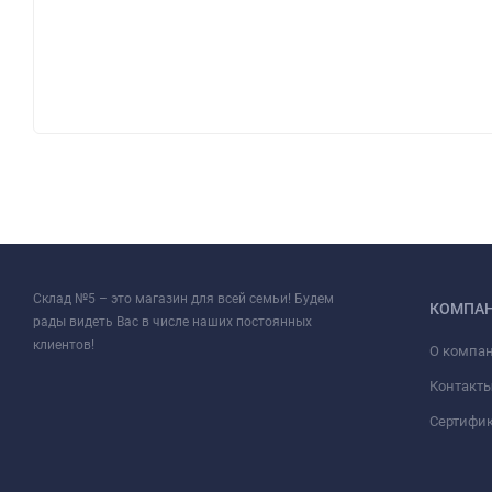
Склад №5 – это магазин для всей семьи! Будем
КОМПА
рады видеть Вас в числе наших постоянных
клиентов!
О компа
Контакт
Сертифи