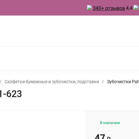
340+ отзывов
4,4
 ТОВАРЫ ДЛЯ КУХНИ
ТОВАРЫ ДЛЯ ПРАЗДНИКА
А
БЫТОВАЯ ХИМИЯ
ИНВЕНТАРЬ ДЛЯ УБОРКИ
 ДУХИ
/
Салфетки бумажные и зубочистки, подставки
/
Зубочистки Pat
1-623
В наличии
47