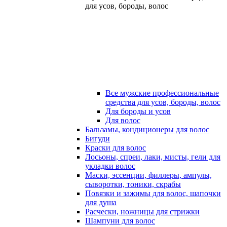
для усов, бороды, волос
Все мужские профессиональные
средства для усов, бороды, волос
Для бороды и усов
Для волос
Бальзамы, кондиционеры для волос
Бигуди
Краски для волос
Лосьоны, спреи, лаки, мисты, гели для
укладки волос
Маски, эссенции, филлеры, ампулы,
сыворотки, тоники, скрабы
Повязки и зажимы для волос, шапочки
для душа
Расчески, ножницы для стрижки
Шампуни для волос