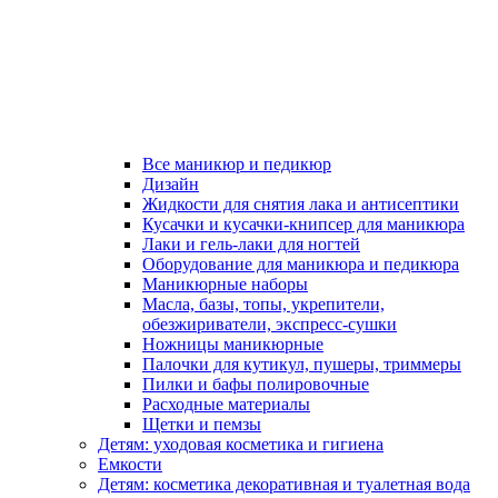
Все маникюр и педикюр
Дизайн
Жидкости для снятия лака и антисептики
Кусачки и кусачки-книпсер для маникюра
Лаки и гель-лаки для ногтей
Оборудование для маникюра и педикюра
Маникюрные наборы
Масла, базы, топы, укрепители,
обезжириватели, экспресс-сушки
Ножницы маникюрные
Палочки для кутикул, пушеры, триммеры
Пилки и бафы полировочные
Расходные материалы
Щетки и пемзы
Детям: уходовая косметика и гигиена
Емкости
Детям: косметика декоративная и туалетная вода