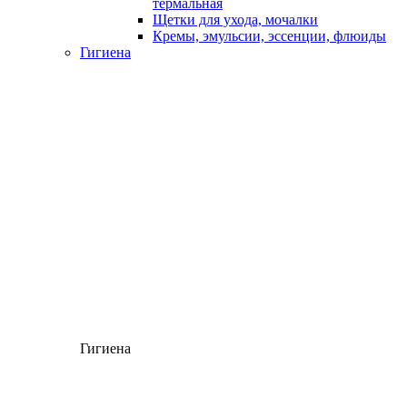
термальная
Щетки для ухода, мочалки
Кремы, эмульсии, эссенции, флюиды
Гигиена
Гигиена