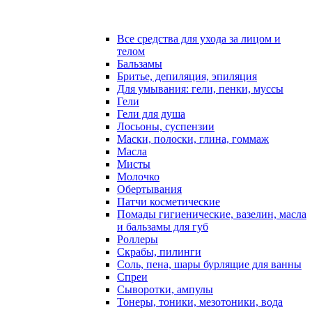
Все средства для ухода за лицом и
телом
Бальзамы
Бритье, депиляция, эпиляция
Для умывания: гели, пенки, муссы
Гели
Гели для душа
Лосьоны, суспензии
Маски, полоски, глина, гоммаж
Масла
Мисты
Молочко
Обертывания
Патчи косметические
Помады гигиенические, вазелин, масла
и бальзамы для губ
Роллеры
Скрабы, пилинги
Соль, пена, шары бурлящие для ванны
Спреи
Сыворотки, ампулы
Тонеры, тоники, мезотоники, вода