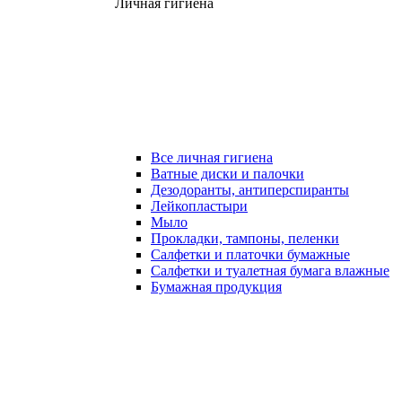
Личная гигиена
Все личная гигиена
Ватные диски и палочки
Дезодоранты, антиперспиранты
Лейкопластыри
Мыло
Прокладки, тампоны, пеленки
Салфетки и платочки бумажные
Салфетки и туалетная бумага влажные
Бумажная продукция